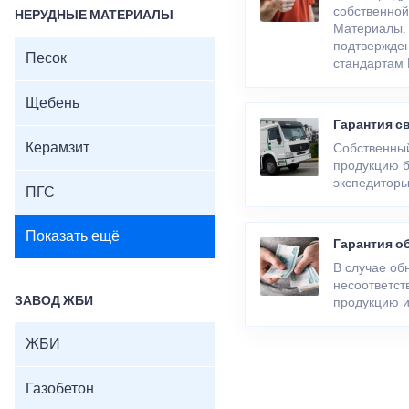
собственной
НЕРУДНЫЕ МАТЕРИАЛЫ
Материалы, 
подтвержден
Песок
стандартам 
Щебень
Гарантия с
Керамзит
Собственный
продукцию б
экспедиторы
ПГС
Показать ещё
Гарантия о
В случае об
несоответст
ЗАВОД ЖБИ
продукцию и
ЖБИ
Газобетон