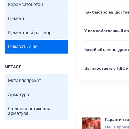
Керамзитобетон
Как быстро вы достав
Цемент
У вас собственный а
Цементный раствор
Показать ещё
Какой объем вы доста
МЕТАЛЛ
Вы работаете с НДС и
Металлопрокат
Арматура
Стеклопластиковая
арматура
Гарантия к
Наша продук