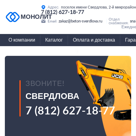
Адрес:
поселок имени Свердлова, 2-й микрорайон
7 (812) 627-18-77
МОНОЛИТ
Отдел
zakaz@beton-sverdlova.ru
sna
Email:
снабжения:
Ежедне
О компании
Каталог
Оплата и доставка
Гара
ЗВОНИТЕ!
СВЕРДЛОВА
7 (812) 627-18-77