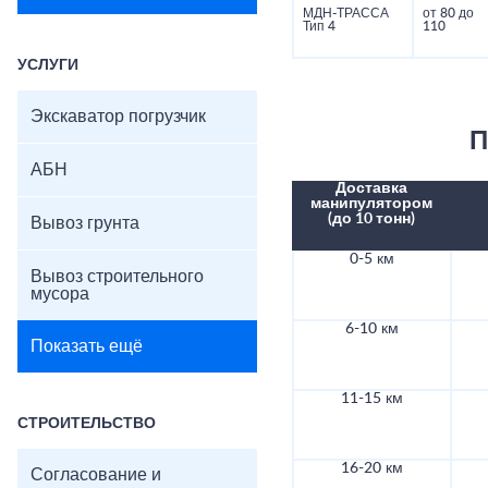
МДН-ТРАССА
от 80 до
Тип 4
110
УСЛУГИ
Экскаватор погрузчик
П
АБН
Доставка
манипулятором
(до 10 тонн)
Вывоз грунта
0-5 км
Вывоз строительного
мусора
6-10 км
Показать ещё
11-15 км
СТРОИТЕЛЬСТВО
16-20 км
Согласование и