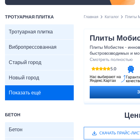
ТРОТУАРНАЯ ПЛИТКА
Главная
Каталог
Плиты М
Тротуарная плитка
Плиты Мобис
Вибропрессованная
Плиты Мобистек - инно
быстровозводимых и мо
требующих оперативност
Смотреть полностью
Старый город
строительство и обустр
5.0
таких случаях эти плит
как это передовое реше
Нас выбирают на
Новый город
Гарант
Яндекс.Картах
качеств
прочность, мобильность
Показать ещё
Цен
БЕТОН
Бетон
СКАЧАТЬ ПРАЙС-ЛИС