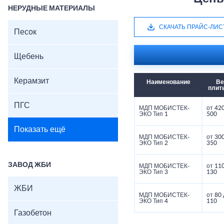
НЕРУДНЫЕ МАТЕРИАЛЫ
СКАЧАТЬ ПРАЙС-ЛИС
Песок
Щебень
Керамзит
Наименование
Ве
плиты
ПГС
МДП МОБИСТЕК-
от 42
ЭКО Тип 1
500
Показать ещё
МДП МОБИСТЕК-
от 30
ЭКО Тип 2
350
ЗАВОД ЖБИ
МДП МОБИСТЕК-
от 11
ЭКО Тип 3
130
ЖБИ
МДП МОБИСТЕК-
от 80
ЭКО Тип 4
110
Газобетон