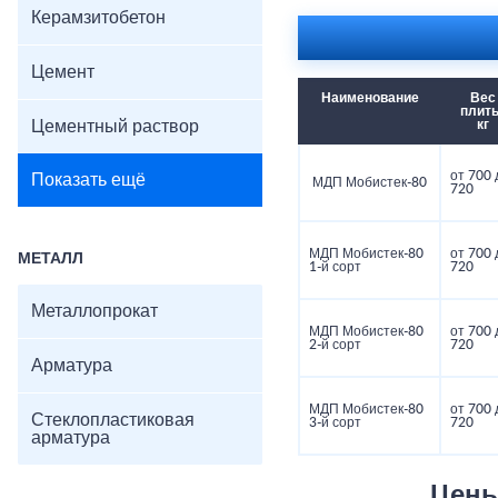
Керамзитобетон
Цемент
Наименование
Вес
плиты
Цементный раствор
кг
от 700 
Показать ещё
МДП Мобистек-80
720
МДП Мобистек-80
от 700 
МЕТАЛЛ
1-й сорт
720
Металлопрокат
МДП Мобистек-80
от 700 
2-й сорт
720
Арматура
МДП Мобистек-80
от 700 
Стеклопластиковая
3-й сорт
720
арматура
Цены