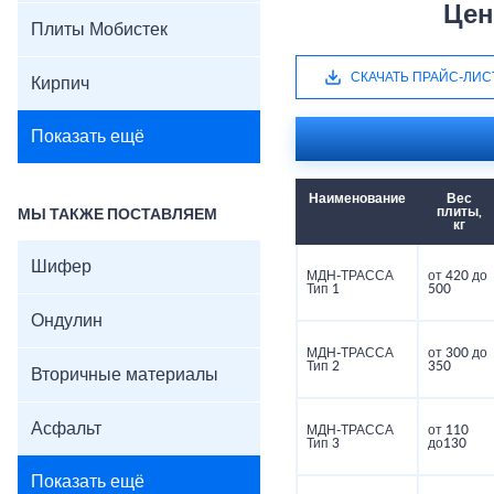
Цен
Плиты Мобистек
СКАЧАТЬ ПРАЙС-ЛИС
Кирпич
Показать ещё
Наименование
Вес
плиты,
МЫ ТАКЖЕ ПОСТАВЛЯЕМ
кг
Шифер
МДН-ТРАССА
от 420 до
Тип 1
500
Ондулин
МДН-ТРАССА
от 300 до
Тип 2
350
Вторичные материалы
Асфальт
МДН-ТРАССА
от 110
Тип 3
до130
Показать ещё