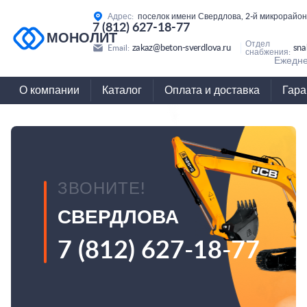
Адрес:
поселок имени Свердлова, 2-й микрорайон
7 (812) 627-18-77
МОНОЛИТ
Отдел
zakaz@beton-sverdlova.ru
sna
Email:
снабжения:
Ежедне
О компании
Каталог
Оплата и доставка
Гара
ЗВОНИТЕ!
СВЕРДЛОВА
7 (812) 627-18-77