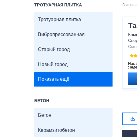
ТРОТУАРНАЯ ПЛИТКА
Главная
Тротуарная плитка
Та
Вибропрессованная
Ком
Све
дост
Смо
Старый город
иде
наш
соот
Нас 
Новый город
Янде
сол
дост
Показать ещё
наде
БЕТОН
Бетон
Керамзитобетон