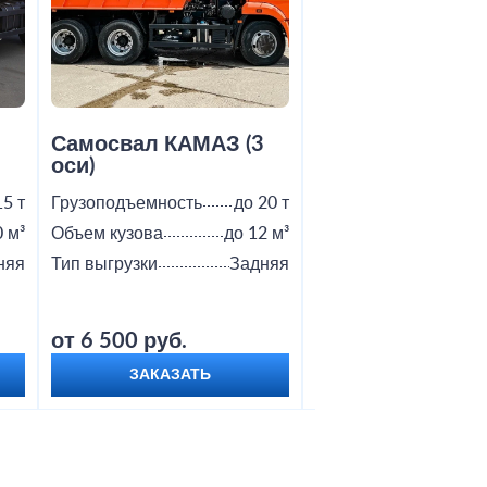
2
Самосвал КАМАЗ (3
Самосвал Shac
оси)
15 т
Грузоподъемность
до 20 т
Грузоподъемность
0 м³
Объем кузова
до 12 м³
Объем кузова
няя
Тип выгрузки
Задняя
Тип выгрузки
от 6 500 руб.
от 9 000 руб.
ЗАКАЗАТЬ
ЗАКАЗАТЬ