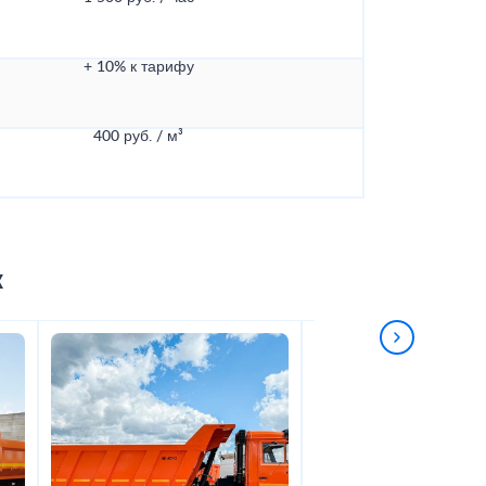
+ 10% к тарифу
400 руб. / м³
к