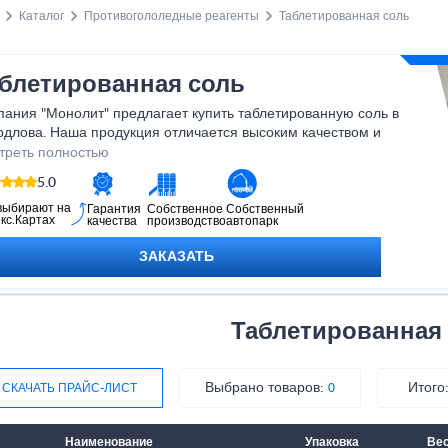
Каталог
Противогололедные реагенты
Таблетированная соль
блетированная соль
пания "Монолит" предлагает купить таблетированную соль в
рдлова. Наша продукция отличается высоким качеством и
упной ценой. Таблетированная соль удобна в использовании и
треть полностью
ально подходит для приготовления пищи. Мы гарантируем, что
5.0
а соль не содержит вредных примесей и полностью
ветствует всем стандартам качества. Заказать таблетированную
выбирают на
Гарантия
Собственное
Собственный
кс.Картах
качества
производство
автопарк
ь можно на нашем сайте или по телефону. Мы осуществляем
авку по Свердлова и области. Покупая у нас, вы получаете
ЗАКАЗАТЬ
жного партнера и отличный продукт для вашей кухни.
Таблетированная
Выбрано товаров:
Итого
СКАЧАТЬ ПРАЙС-ЛИСТ
0
Наименование
Упаковка
Ве