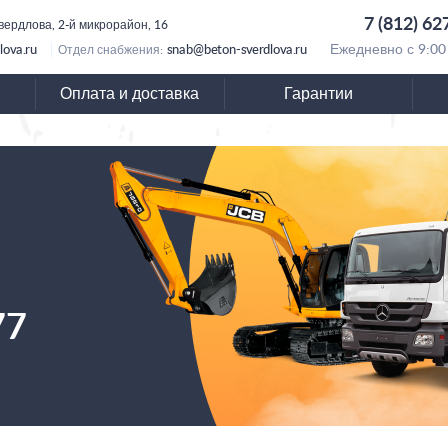
7 (812) 62
вердлова, 2-й микрорайон, 16
lova.ru
snab@beton-sverdlova.ru
Ежедневно с 9:00
Отдел снабжения:
Оплата и доставка
Гарантии
77