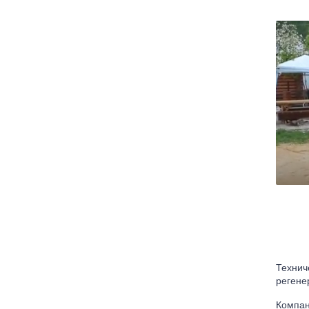
Технич
регене
Компан