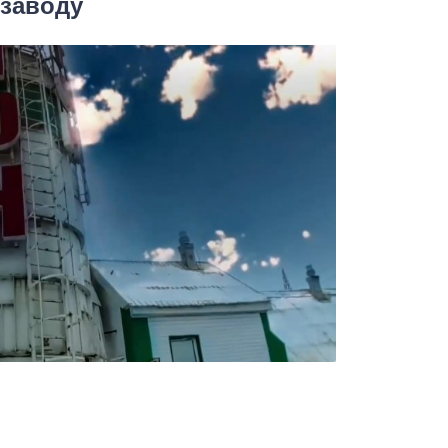
 заводу
ы